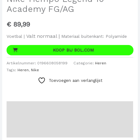
Academy FG/AG
€
89,99
Valt normaal |
Voetbal |
Materiaal buitenkant: Polyamide
KOOP BIJ BOL.COM
Artikelnummer:
0196608058199
Categorie:
Heren
Tags:
Heren
,
Nike
Toevoegen aan verlanglijst
Beschrijving
Aanvullende informatie
Beoordelingen (0)