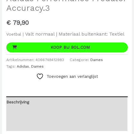
Accuracy.3
€
79,90
Valt normaal |
Materiaal buitenkant: Textiel
Voetbal |
KOOP BIJ BOL.COM
Artikelnummer:
4066748412983
Categorie:
Dames
Tags:
Adidas
,
Dames
Toevoegen aan verlanglijst
Beschrijving
Aanvullende informatie
Beoordelingen (0)