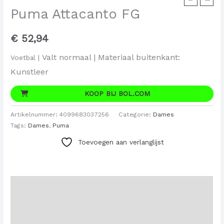
Puma Attacanto FG
€
52,94
Valt normaal |
Materiaal buitenkant:
Voetbal |
Kunstleer
KOOP BIJ BOL.COM
Artikelnummer:
4099683037256
Categorie:
Dames
Tags:
Dames
,
Puma
Toevoegen aan verlanglijst
Beschrijving
Aanvullende informatie